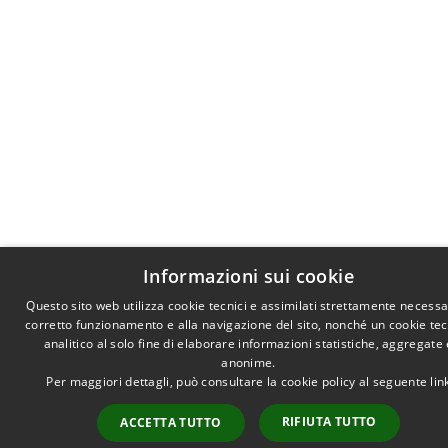
Informazioni sui cookie
Questo sito web utilizza cookie tecnici e assimilati strettamente necessar
corretto funzionamento e alla navigazione del sito, nonché un cookie te
analitico al solo fine di elaborare informazioni statistiche, aggregate 
anonime.
Per maggiori dettagli, può consultare la cookie policy al seguente
lin
RIFIUTA TUTTO
ACCETTA TUTTO