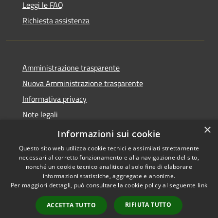
Leggi le FAQ
Richiesta assistenza
Amministrazione trasparente
Nuova Amministrazione trasparente
Informativa privacy
Note legali
×
Dichiarazione di accessibilità
Informazioni sui cookie
Questo sito web utilizza cookie tecnici e assimilati strettamente
necessari al corretto funzionamento e alla navigazione del sito,
nonché un cookie tecnico analitico al solo fine di elaborare
informazioni statistiche, aggregate e anonime.
RSS
Copyright © 2026 • Comune di
Per maggiori dettagli, può consultare la cookie policy al seguente
link
Accessibilità
Danta di Cadore • Powered by
Privacy
Municipium
Accesso
•
RIFIUTA TUTTO
ACCETTA TUTTO
Cookie
redazione