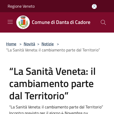
Salta al contenuto principale
Regione Veneto
Comune di Danta di Cadore
Home
>
Novità
>
Notizie
>
“La Sanità Veneta: il cambiamento parte dal Territorio”
“La Sanità Veneta: il
cambiamento parte
dal Territorio”
“La Sanità Veneta: il cambiamento parte dal Territorio”
Incontro previsto per il giorno 4 Novembre p.v.