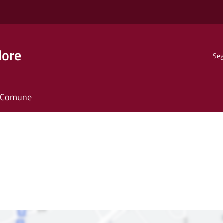
dore
Seg
il Comune