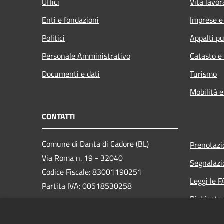
Uffici
Vita lavor
Enti e fondazioni
Imprese 
Politici
Appalti pu
Personale Amministrativo
Catasto e
Documenti e dati
Turismo
Mobilità e
CONTATTI
Comune di Danta di Cadore (BL)
Prenotaz
Via Roma n. 19 - 32040
Segnalazi
Codice Fiscale: 83001190251
Leggi le 
Partita IVA: 00518530258
Richiesta
PEC:
comune.dantadicadore@pec.it
Centralino Unico: +39 0435 650072