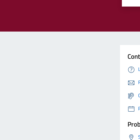
Cont
Prob