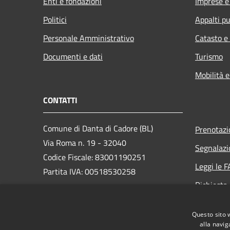
Enti e fondazioni
Imprese 
Politici
Appalti pu
Personale Amministrativo
Catasto e
Documenti e dati
Turismo
Mobilità e
CONTATTI
Comune di Danta di Cadore (BL)
Prenotaz
Via Roma n. 19 - 32040
Segnalazi
Codice Fiscale: 83001190251
Leggi le 
Partita IVA: 00518530258
Richiesta
PEC:
comune.dantadicadore@pec.it
Centralino Unico: +39 0435 650072
Questo sito 
alla navig