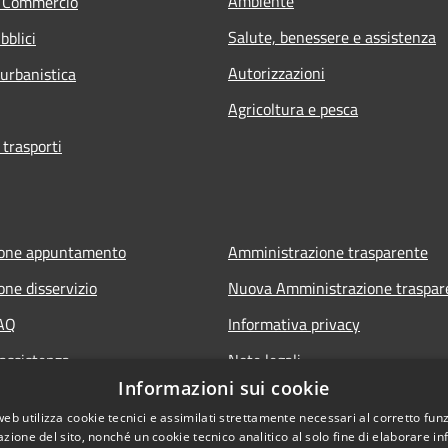
Ambiente
e Commercio
Salute, benessere e assistenza
bblici
Autorizzazioni
 urbanistica
Agricoltura e pesca
 trasporti
ione appuntamento
Amministrazione trasparente
one disservizio
Nuova Amministrazione traspar
FAQ
Informativa privacy
 assistenza
Note legali
Informazioni sui cookie
Dichiarazione di accessibilità
web utilizza cookie tecnici e assimilati strettamente necessari al corretto fu
azione del sito, nonché un cookie tecnico analitico al solo fine di elaborare i