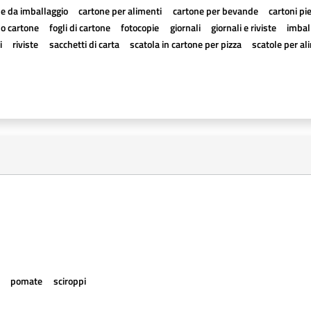
e da imballaggio
cartone per alimenti
cartone per bevande
cartoni pi
a o cartone
fogli di cartone
fotocopie
giornali
giornali e riviste
imball
i
riviste
sacchetti di carta
scatola in cartone per pizza
scatole per al
e
pomate
sciroppi