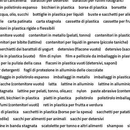
li di cancelleria
barattoli per detersivi
barattoli per rullini fotografici
in polistirolo espanso
bicchieri in plastica
borse di plastica
borsette
cqua, olio, succhi
bottiglie in plastica per liquidi
buste e sacchetti per al
lle
carta patinata
carta stagnola
cassette di plastica
cassette per fr
ioni in plastica rigide o flessibili
tenitore vuoto)
contenitori in metallo (pelati, tonno)
contenitori in plasti
nitori per bibite (lattine)
contenitori per liquidi in genere (piccole taniche)
erchietti dei barattoli di yogurt
detersivo (flacone vuoto)
detersivo (sac
ale in plastica (vuote)
film di nylon
film e pellicole da imballaggio in plas
 per la pulizia della casa
flaconi in plastica vuoti (detersivi, saponi)
r detergenti
fogli di protezione in alluminio delle cioccolate
laggio in polistirolo espanso
imballaggi in metallo
imballaggi in plastic
lacche (contenitore vuoto)
latta
lattine in alluminio
lattine in allumini
stagnata
lattine per pelati, tonno, olio,ecc
nylon
paste abrasive (conten
atti, bicchieri in plastica
piatti in plastica
polistirolo
polistirolo imballa
fumi (contenitori vuoti)
reti in plastica per frutta e verdura
 di plastica
sacchetti in plastica (borse per la spesa)
sacchetti per patat
edile)
sacchi per alimenti per animali
sacchi per detersivi
tine in banda stagnata
scatolette per tonno e altri alimenti
shampoo
s