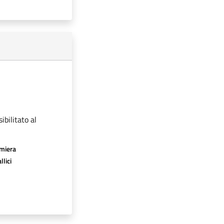
ibilitato al
amiera
llici