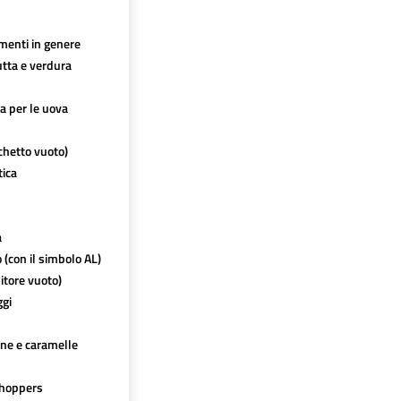
imenti in genere
utta e verdura
ca per le uova
chetto vuoto)
tica
a
o (con il simbolo AL)
itore vuoto)
ggi
ine e caramelle
hoppers