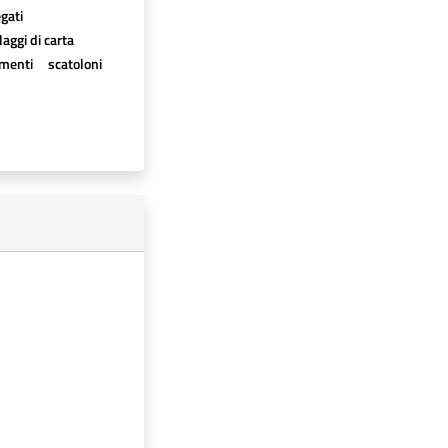
egati
aggi di carta
imenti
scatoloni