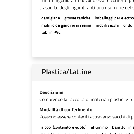
I rifiuti ingombranti devono essere conferiti pr
trasporto degli ingombranti può usufruire del se
damigiane
grosse taniche
imballaggi per elettr
mobilio da giardino in resina
mobili vecchi
onduli
tubi in PVC
Plastica/Lattine
Descrizione
Comprende la raccolta di materiali plastici e tutti
Modalità di conferimento
Possono essere conferiti attraverso sacchi di pl
alcool (contenitore vuoto)
alluminio
barattoli in 