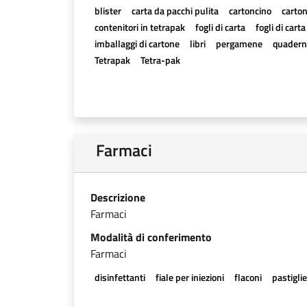
blister
carta da pacchi pulita
cartoncino
carton
contenitori in tetrapak
fogli di carta
fogli di cart
imballaggi di cartone
libri
pergamene
quadern
Tetrapak
Tetra-pak
Farmaci
Descrizione
Farmaci
Modalità di conferimento
Farmaci
disinfettanti
fiale per iniezioni
flaconi
pastigli