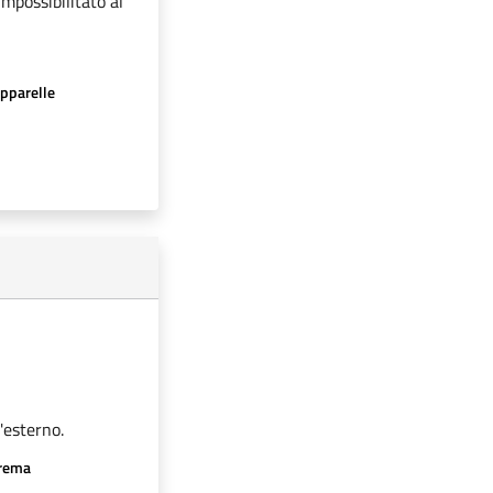
impossibilitato al
apparelle
'esterno.
crema