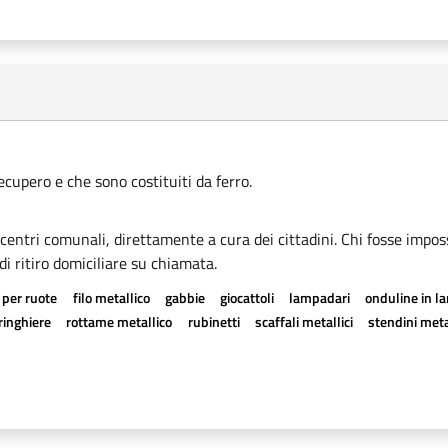
recupero e che sono costituiti da ferro.
i centri comunali, direttamente a cura dei cittadini. Chi fosse imposs
di ritiro domiciliare su chiamata.
 per ruote
filo metallico
gabbie
giocattoli
lampadari
onduline in l
ringhiere
rottame metallico
rubinetti
scaffali metallici
stendini meta