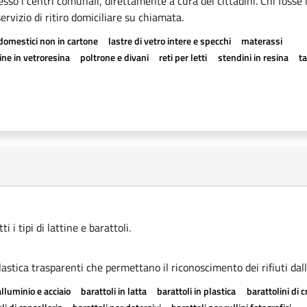
esso i centri comunali, direttamente a cura dei cittadini. Chi fosse 
rvizio di ritiro domiciliare su chiamata.
odomestici non in cartone
lastre di vetro intere e specchi
materassi
ne in vetroresina
poltrone e divani
reti per letti
stendini in resina
t
 i tipi di lattine e barattoli.
astica trasparenti che permettano il riconoscimento dei rifiuti dall
alluminio e acciaio
barattoli in latta
barattoli in plastica
barattolini di 