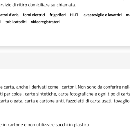
rvizio di ritiro domiciliare su chiamata.
atori d'aria
forni elettrici
frigoriferi
Hi-Fi
lavastoviglie e lavatrici
ma
i
tubi catodici
videoregistratori
ce carta, anche i derivati come i cartoni. Non sono da conferire nella
ti pericolosi, carte sintetiche, carte fotografiche e ogni tipo di car
rta oleata, carta e cartone unti, fazzoletti di carta usati, tovagliol
le in cartone e non utilizzare sacchi in plastica.