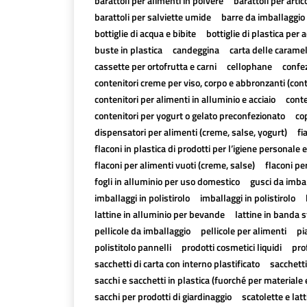
barattoli per alimenti in polvere
barattoli per artico
barattoli per salviette umide
barre da imballaggio 
bottiglie di acqua e bibite
bottiglie di plastica per a
buste in plastica
candeggina
carta delle carame
cassette per ortofrutta e carni
cellophane
confez
contenitori creme per viso, corpo e abbronzanti (con
contenitori per alimenti in alluminio e acciaio
conte
contenitori per yogurt o gelato preconfezionato
cop
dispensatori per alimenti (creme, salse, yogurt)
fi
flaconi in plastica di prodotti per l’igiene personale e
flaconi per alimenti vuoti (creme, salse)
flaconi pe
fogli in alluminio per uso domestico
gusci da imbal
imballaggi in polistirolo
imballaggi in polistirolo
lattine in alluminio per bevande
lattine in banda 
pellicole da imballaggio
pellicole per alimenti
pi
polistitolo pannelli
prodotti cosmetici liquidi
pro
sacchetti di carta con interno plastificato
sacchetti
sacchi e sacchetti in plastica (fuorché per materiale 
sacchi per prodotti di giardinaggio
scatolette e lat