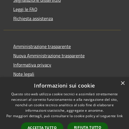
Segnalazione disservizio
Leggi le FAQ
Richiesta assistenza
Amministrazione trasparente
Nuova Amministrazione trasparente
Informativa privacy
Note legali
×
Dichiarazione di accessibilità
Informazioni sui cookie
Questo sito web utilizza cookie tecnici e assimilati strettamente
necessari al corretto funzionamento e alla navigazione del sito,
nonché un cookie tecnico analitico al solo fine di elaborare
informazioni statistiche, aggregate e anonime.
RSS
Copyright © 2026 • Comune di
Per maggiori dettagli, può consultare la cookie policy al seguente
link
Accessibilità
Danta di Cadore • Powered by
Privacy
Municipium
Accesso
•
RIFIUTA TUTTO
ACCETTA TUTTO