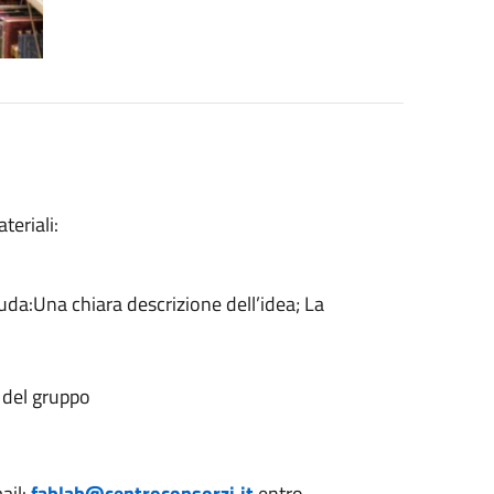
teriali:
luda:Una chiara descrizione dell’idea; La
del gruppo
ail:
fablab@centroconsorzi.it
entro