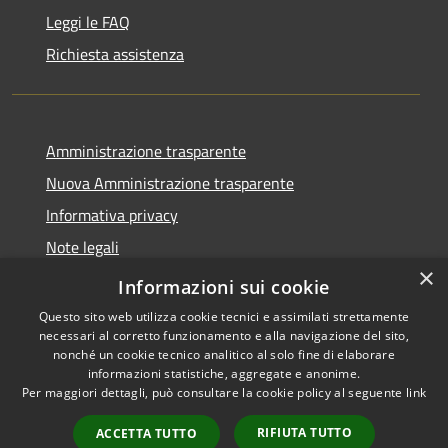
Leggi le FAQ
Richiesta assistenza
Amministrazione trasparente
Nuova Amministrazione trasparente
Informativa privacy
Note legali
×
Dichiarazione di accessibilità
Informazioni sui cookie
Questo sito web utilizza cookie tecnici e assimilati strettamente
necessari al corretto funzionamento e alla navigazione del sito,
nonché un cookie tecnico analitico al solo fine di elaborare
informazioni statistiche, aggregate e anonime.
RSS
Copyright © 2026 • Comune di
Per maggiori dettagli, può consultare la cookie policy al seguente
link
Accessibilità
Danta di Cadore • Powered by
Privacy
Municipium
Accesso
•
RIFIUTA TUTTO
ACCETTA TUTTO