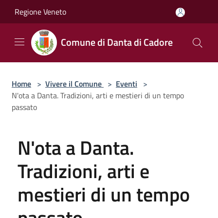
Salta al contenuto principale
Regione Veneto
Comune di Danta di Cadore
Home
>
Vivere il Comune
>
Eventi
>
N'ota a Danta. Tradizioni, arti e mestieri di un tempo
passato
N'ota a Danta.
Tradizioni, arti e
mestieri di un tempo
passato