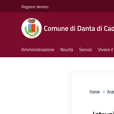
Salta al contenuto principale
Regione Veneto
Comune di Danta di Ca
Amministrazione
Novità
Servizi
Vivere 
Home
>
Arg