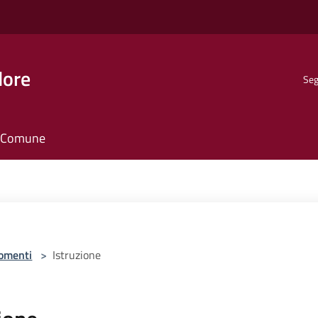
dore
Seg
il Comune
omenti
>
Istruzione