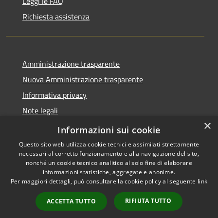
Leggi le FAQ
Richiesta assistenza
Amministrazione trasparente
Nuova Amministrazione trasparente
Informativa privacy
Note legali
×
Dichiarazione di accessibilità
Informazioni sui cookie
Questo sito web utilizza cookie tecnici e assimilati strettamente
necessari al corretto funzionamento e alla navigazione del sito,
nonché un cookie tecnico analitico al solo fine di elaborare
informazioni statistiche, aggregate e anonime.
RSS
Copyright © 2026 • Comune di
Per maggiori dettagli, può consultare la cookie policy al seguente
link
Accessibilità
Danta di Cadore • Powered by
Privacy
Municipium
Accesso
•
RIFIUTA TUTTO
ACCETTA TUTTO
Cookie
redazione