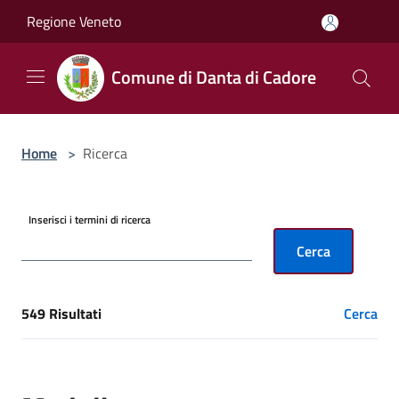
Salta al contenuto principale
Regione Veneto
Comune di Danta di Cadore
Home
>
Ricerca
Inserisci i termini di ricerca
Cerca
549 Risultati
Cerca
[results] Risultati