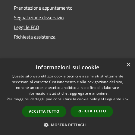
Prenotazione appuntamento
Segnalazione disservizio
Leggi le FAQ
Richiesta assistenza
×
Amministrazione trasparente
Informazioni sui cookie
Nuova Amministrazione trasparente
Questo sito web utilizza cookie tecnici e assimilati strettamente
necessari al corretto funzionamento e alla navigazione del sito,
Informativa privacy
nonché un cookie tecnico analitico al solo fine di elaborare
informazioni statistiche, aggregate e anonime.
Note legali
Per maggiori dettagli, può consultare la cookie policy al seguente
link
Dichiarazione di accessibilità
RIFIUTA TUTTO
ACCETTA TUTTO
MOSTRA DETTAGLI
RSS
Copyright © 2026 • Comune di