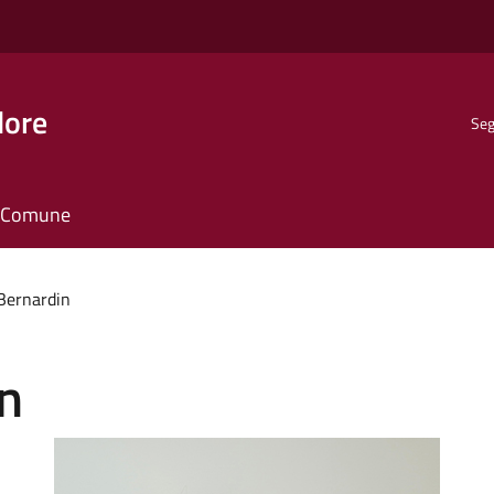
dore
Seg
il Comune
Bernardin
n