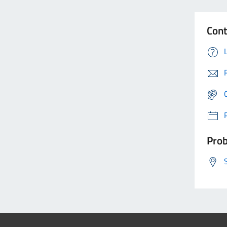
Cont
Prob