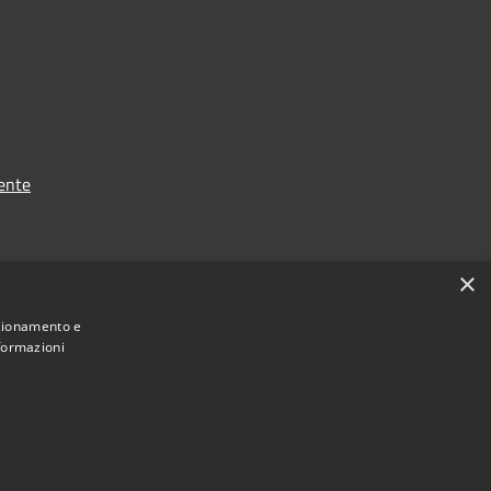
ente
×
nzionamento e
nformazioni
Municipium
Accesso
e di Danta di Cadore • Powered by
•
redazione