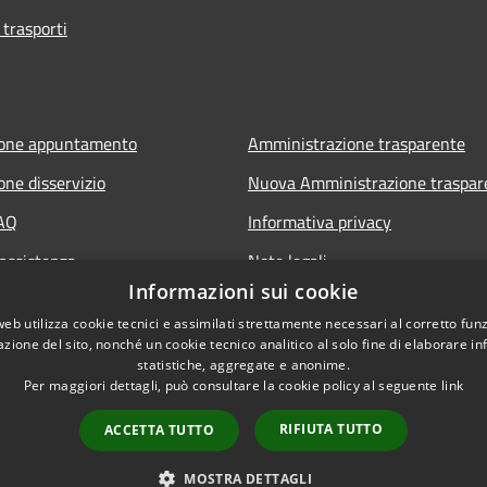
 trasporti
ione appuntamento
Amministrazione trasparente
one disservizio
Nuova Amministrazione traspar
FAQ
Informativa privacy
 assistenza
Note legali
Informazioni sui cookie
Dichiarazione di accessibilità
web utilizza cookie tecnici e assimilati strettamente necessari al corretto fu
azione del sito, nonché un cookie tecnico analitico al solo fine di elaborare i
statistiche, aggregate e anonime.
Per maggiori dettagli, può consultare la cookie policy al seguente
link
RIFIUTA TUTTO
ACCETTA TUTTO
l sito
Copyright © 2026 • Comun
MOSTRA DETTAGLI