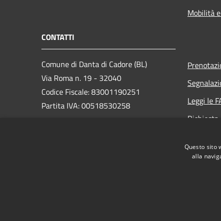
Mobilità e
CONTATTI
Comune di Danta di Cadore (BL)
Prenotaz
Via Roma n. 19 - 32040
Segnalazi
Codice Fiscale: 83001190251
Leggi le 
Partita IVA: 00518530258
Richiesta
PEC:
comune.dantadicadore@pec.it
Centralino Unico: +39 0435 650072
Questo sito 
alla navig
RSS
Accessibilità
Privacy
Cookie
Mappa de