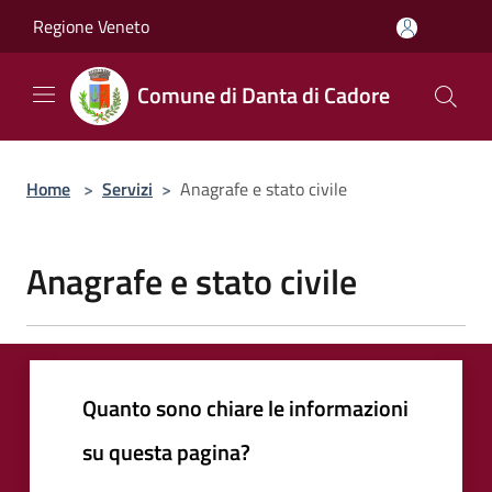
Salta al contenuto principale
Regione Veneto
Comune di Danta di Cadore
Home
>
Servizi
>
Anagrafe e stato civile
Anagrafe e stato civile
Quanto sono chiare le informazioni
su questa pagina?