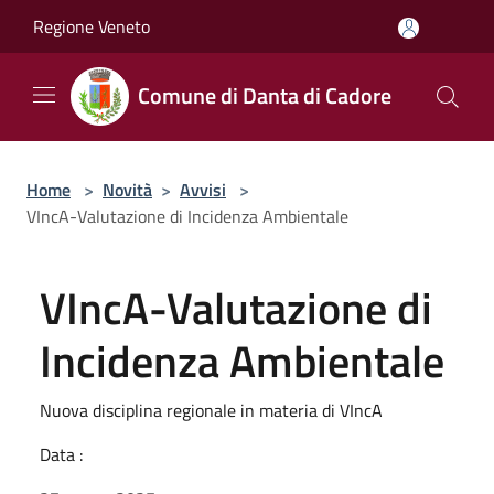
Salta al contenuto principale
Regione Veneto
Comune di Danta di Cadore
Home
>
Novità
>
Avvisi
>
VIncA-Valutazione di Incidenza Ambientale
VIncA-Valutazione di
Incidenza Ambientale
Nuova disciplina regionale in materia di VIncA
Data :