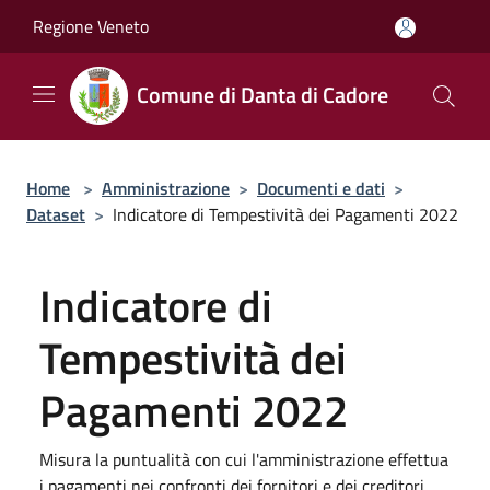
Salta al contenuto principale
Regione Veneto
Comune di Danta di Cadore
Home
>
Amministrazione
>
Documenti e dati
>
Dataset
>
Indicatore di Tempestività dei Pagamenti 2022
Indicatore di
Tempestività dei
Pagamenti 2022
Misura la puntualità con cui l'amministrazione effettua
i pagamenti nei confronti dei fornitori e dei creditori,